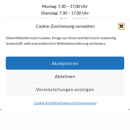
Montag:
7.30 – 17.00 Uhr
Dienstag:
7.30 – 17.00 Uhr
Mittwoch:
7.00 – 13.00 Uhr
Cookie-Zustimmung verwalten
Donnerstag:
7.30 – 17.00 Uhr
Freitag:
7.30 – 13.00 Uhr
Diese Webseite nutzt Cookies. Einige von ihnen sind technisch notwendig
(essenziell), während andere Ihre Webseitenerfahrung verbessern.
und nach Vereinbarung
Facharzt für Innere Medizin in Erlenbach.
Akzeptieren
Endoskopie: Coloskopie (Darmspiegelung), Gastroskopie
Ablehnen
(Magenspiegelung), Echokardiographie, Belastungs- und Langzeit –
EKG, Langzeit – Blutdruckmessung, Lungenfunktionsprüfung,
Voreinstellungen anzeigen
Abdomensonographie, Schilddrüsensonographie,
Duplexsonographie der Hals- und Beingefäße
Cookie-Richtlinie
Datenschutz
Impressum
DATENSCHUTZ
IMPRESSUM
COOKIE-RICHTLINIE (EU)